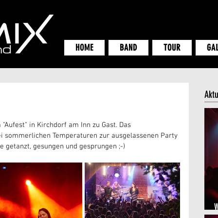
HOME
BAND
TOUR
GA
Aktu
"Aufest" in Kirchdorf am Inn zu Gast. Das 
ei sommerlichen Temperaturen zur ausgelassenen Party 
de getanzt, gesungen und gesprungen ;-)
W
V