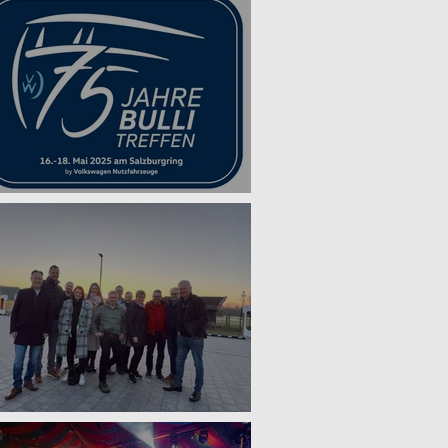
5 Jahre VW Bulli
msterdam