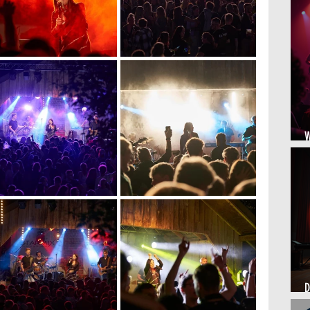
W
V
D
H