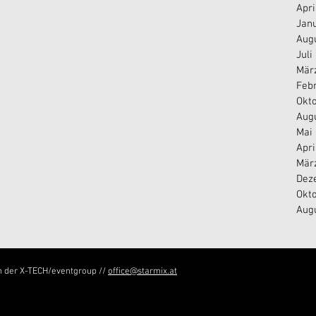
Apri
Jan
Aug
Juli
Mär
Feb
Okt
Aug
Mai
Apri
Mär
Dez
Okt
Aug
n der X-TECH/eventgroup //
office@starmix.at