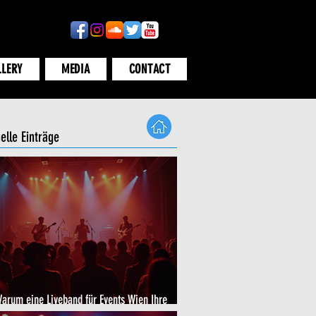
LLERY
MEDIA
CONTACT
elle Einträge
arum eine Liveband für Events Wien Ihre
eranstaltung bereichert