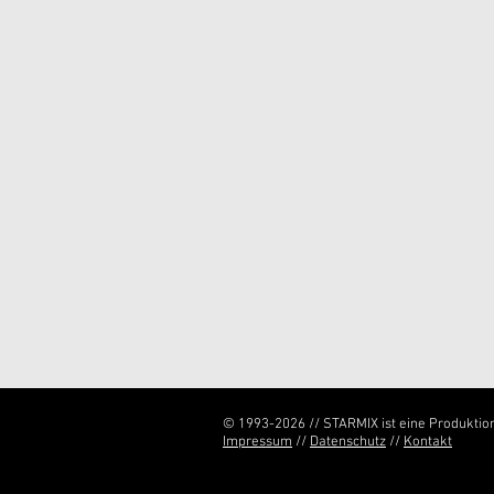
© 1993-2026 // STARMIX ist eine Produktio
Impressum
//
Datenschutz
//
Kontakt