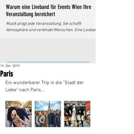
Warum eine Liveband für Events Wien Ihre
Veranstaltung bereichert
Musik prägt jede Veranstaltung. Sie schafft
Atmosphäre und verbindet Menschen. Eine Liveband
bringt diese Wirkung auf ein neues Level. Ich erkläre,
warum eine Liveband für Events in Wien die beste
Wahl ist. Dabei gehe ich auf Vorteile, Auswahlkriterien
und praktische Tipps ein. Liveband für Events Wien -
Mehr als nur Musik Eine Liveband bietet mehr als
19. Okt. 2019
reine Hintergrundmusik. Sie reagiert flexibel auf die
Paris
Stimmung. Das Publikum erlebt Musik in Echtzeit. Das
schafft eine beson
Ein wunderbarer Trip in die "Stadt der 
Liebe" nach Paris... 