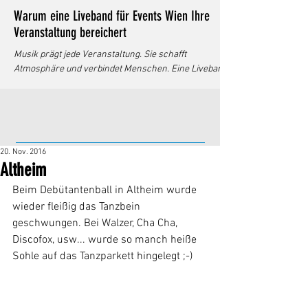
Warum eine Liveband für Events Wien Ihre
Veranstaltung bereichert
Musik prägt jede Veranstaltung. Sie schafft
Atmosphäre und verbindet Menschen. Eine Liveband
bringt diese Wirkung auf ein neues Level. Ich erkläre,
warum eine Liveband für Events in Wien die beste
Wahl ist. Dabei gehe ich auf Vorteile, Auswahlkriterien
und praktische Tipps ein. Liveband für Events Wien -
Mehr als nur Musik Eine Liveband bietet mehr als
20. Nov. 2016
reine Hintergrundmusik. Sie reagiert flexibel auf die
Altheim
Stimmung. Das Publikum erlebt Musik in Echtzeit. Das
schafft eine beson
Beim Debütantenball in Altheim wurde 
wieder fleißig das Tanzbein 
geschwungen. Bei Walzer, Cha Cha, 
Discofox, usw... wurde so manch heiße 
Sohle auf das Tanzparkett hingelegt ;-)