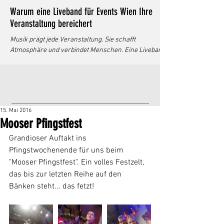
Warum eine Liveband für Events Wien Ihre
Veranstaltung bereichert
Musik prägt jede Veranstaltung. Sie schafft
Atmosphäre und verbindet Menschen. Eine Liveband
bringt diese Wirkung auf ein neues Level. Ich erkläre,
warum eine Liveband für Events in Wien die beste
Wahl ist. Dabei gehe ich auf Vorteile, Auswahlkriterien
und praktische Tipps ein. Liveband für Events Wien -
Mehr als nur Musik Eine Liveband bietet mehr als
15. Mai 2016
reine Hintergrundmusik. Sie reagiert flexibel auf die
Mooser Pfingstfest
Stimmung. Das Publikum erlebt Musik in Echtzeit. Das
schafft eine beson
Grandioser Auftakt ins 
Pfingstwochenende für uns beim 
"Mooser Pfingstfest". Ein volles Festzelt, 
das bis zur letzten Reihe auf den 
Bänken steht... das fetzt!